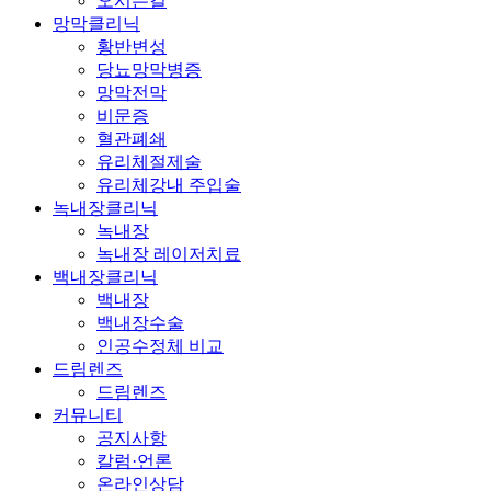
오시는길
망막클리닉
황반변성
당뇨망막병증
망막전막
비문증
혈관폐쇄
유리체절제술
유리체강내 주입술
녹내장클리닉
녹내장
녹내장 레이저치료
백내장클리닉
백내장
백내장수술
인공수정체 비교
드림렌즈
드림렌즈
커뮤니티
공지사항
칼럼·언론
온라인상담